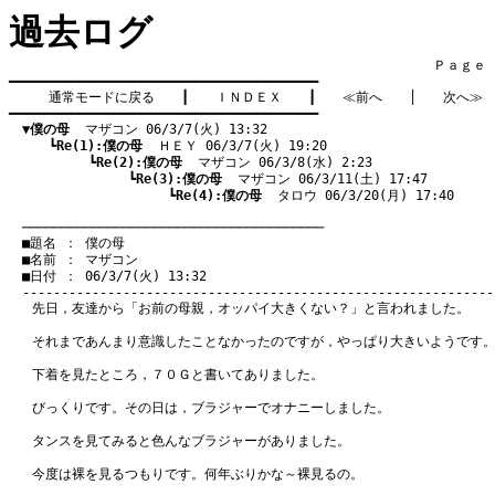
過去ログ
　　　　　　　　　　　　　　　　　　　　　　　　　　　　　　　　Ｐａｇｅ    
━━━━━━━━━━━━━━━━━━━━━━━━━━━━━━━━━━━━━━━━

通常モードに戻る
　　┃　　
ＩＮＤＥＸ
　　┃　　
≪前へ
　　│　　
次へ≫
━━━━━━━━━━━━━━━━━━━━━━━━━━━━━━━━━━━━━━━━

▼僕の母
  マザコン 06/3/7(火) 13:32
　　　┗
Re(1):僕の母
  ＨＥＹ 06/3/7(火) 19:20
　　　　　　┗
Re(2):僕の母
  マザコン 06/3/8(水) 2:23
　　　　　　　　　┗
Re(3):僕の母
  マザコン 06/3/11(土) 17:47
　　　　　　　　　　　　┗
Re(4):僕の母
  タロウ 06/3/20(月) 17:40
　───────────────────────────────────────
　■題名 ： 僕の母

　■名前 ： マザコン

　■日付 ： 06/3/7(火) 13:32

先日，友達から「お前の母親，オッパイ大きくない？」と言われました。
それまであんまり意識したことなかったのですが，やっぱり大きいようです
下着を見たところ，７０Ｇと書いてありました。
びっくりです。その日は，ブラジャーでオナニーしました。
タンスを見てみると色んなブラジャーがありました。
今度は裸を見るつもりです。何年ぶりかな～裸見るの。