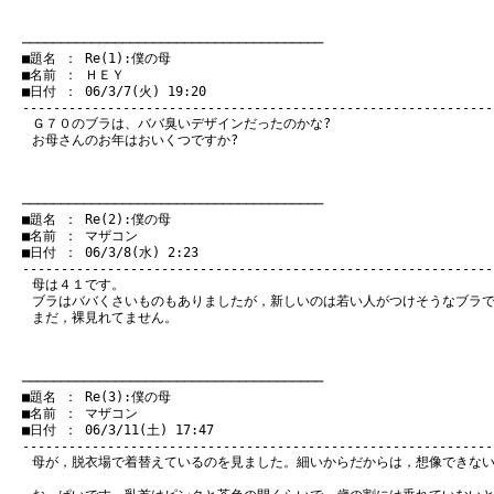
　───────────────────────────────────────
　■題名 ： Re(1):僕の母

　■名前 ： ＨＥＹ

　■日付 ： 06/3/7(火) 19:20

Ｇ７０のブラは、ババ臭いデザインだったのかな?
お母さんのお年はおいくつですか?
　───────────────────────────────────────
　■題名 ： Re(2):僕の母

　■名前 ： マザコン

　■日付 ： 06/3/8(水) 2:23

母は４１です。
ブラはババくさいものもありましたが，新しいのは若い人がつけそうなブラ
まだ，裸見れてません。
　───────────────────────────────────────
　■題名 ： Re(3):僕の母

　■名前 ： マザコン

　■日付 ： 06/3/11(土) 17:47

母が，脱衣場で着替えているのを見ました。細いからだからは，想像できな