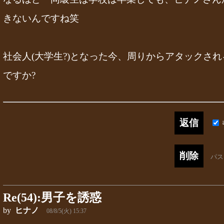
きないんですね笑
社会人(大学生?)となった今、周りからアタックさ
ですか?
パ
Re(54):男子を誘惑
by
ヒナノ
08/8/5(火) 15:37