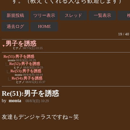
す。（教えてくれる人なら歓迎します）
新規投稿
ツリー表示
スレッド
一覧表示
過去ログ
HOME
19 / 40
男子を誘惑
▼
ヒナノ
08/7/5(土) 22:25
Re(51):男子を誘惑
monta
08/8/3(日) 10:29
Re(52):男子を誘惑
ヒナノ
08/8/3(日) 19:23
Re(53):男子を誘惑
monta
08/8/4(月) 10:14
Re(54):男子を誘惑
ヒナノ
08/8/5(火) 15:37
Re(51):男子を誘惑
by
monta
08/8/3(日) 10:29
友達もデンジャラスですね～笑