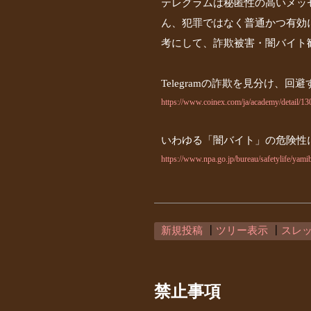
テレグラムは秘匿性の高いメッ
ん、犯罪ではなく普通かつ有効
考にして、詐欺被害・闇バイト
Telegramの詐欺を見分け、回避
https://www.coinex.com/ja/academy/detail/1
いわゆる「闇バイト」の危険性
https://www.npa.go.jp/bureau/safetylife/yami
新規投稿
┃
ツリー表示
┃
スレ
禁止事項