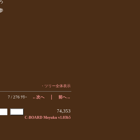
ろ
参
・ツリー全体表示
｜
7 / 276 ﾂﾘｰ
←次へ
前へ→
74,353
C-BOARD Moyuku v1.03b5