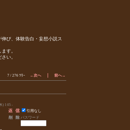
が伸び、体験告白・妄想小説ス
します。
ださい。
｜
7 / 276 ﾂﾘｰ
←次へ
前へ→
木) 1:05 -
引用なし
パスワード