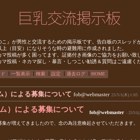
のこ』が男性と交流するための掲示板です。告白板のスレッド
0以上（目安）になりそうな時の避難用に作成されました。
カマ投稿が多く困ってます。証拠付き画像のご協力をお願い致
カマ投稿・ネカマ探し・暴言・しつこい勧誘＆質問はご遠慮く
ッド
┃
一覧表示
┃
検索
┃
設定
┃
過去ログ
┃
HOME
グラム）による募集について
fob@webmaster
25/5/1(木) 1:05
レグラム）による募集について
fob@webmaster
- 25/5/1(
による募集が増えてきましたので、念の為注意喚起させていただきます。