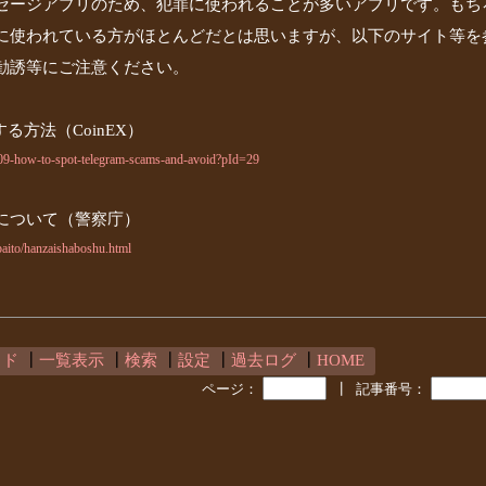
セージアプリのため、犯罪に使われることが多いアプリです。もち
に使われている方がほとんどだとは思いますが、以下のサイト等を
勧誘等にご注意ください。
する方法（CoinEX）
309-how-to-spot-telegram-scams-and-avoid?pId=29
について（警察庁）
baito/hanzaishaboshu.html
ッド
┃
一覧表示
┃
検索
┃
設定
┃
過去ログ
┃
HOME
ページ：
┃
記事番号：