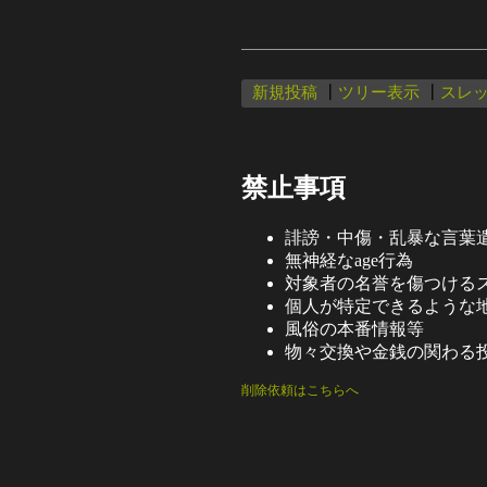
新規投稿
┃
ツリー表示
┃
スレ
禁止事項
誹謗・中傷・乱暴な言葉
無神経なage行為
対象者の名誉を傷つける
個人が特定できるような
風俗の本番情報等
物々交換や金銭の関わる
削除依頼はこちらへ