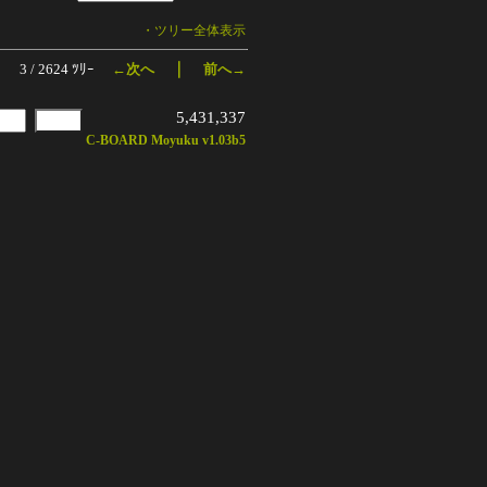
・ツリー全体表示
｜
3 / 2624 ﾂﾘｰ
←次へ
前へ→
5,431,337
C-BOARD Moyuku v1.03b5