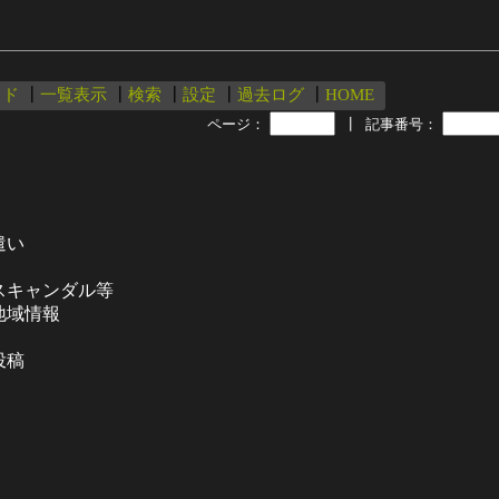
ッド
┃
一覧表示
┃
検索
┃
設定
┃
過去ログ
┃
HOME
ページ：
┃
記事番号：
遣い
スキャンダル等
地域情報
投稿