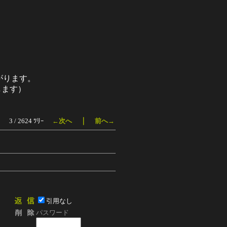
がります。
します）
｜
3 / 2624 ﾂﾘｰ
←次へ
前へ→
引用なし
パスワード