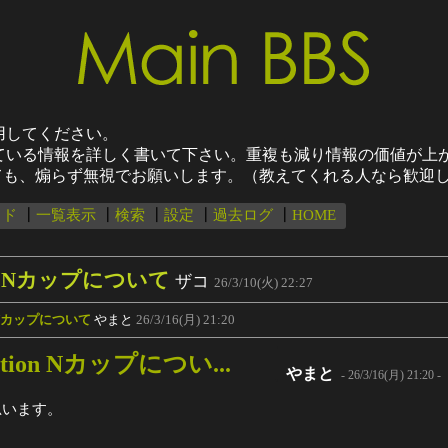
用してください。
ている情報を詳しく書いて下さい。重複も減り情報の価値が上
来ても、煽らず無視でお願いします。（教えてくれる人なら歓迎
ッド
┃
一覧表示
┃
検索
┃
設定
┃
過去ログ
┃
HOME
ection Nカップについて
ザコ
26/3/10(火) 22:27
tion Nカップについて
やまと
26/3/16(月) 21:20
llection Nカップについ...
やまと
- 26/3/16(月) 21:20 -
思います。