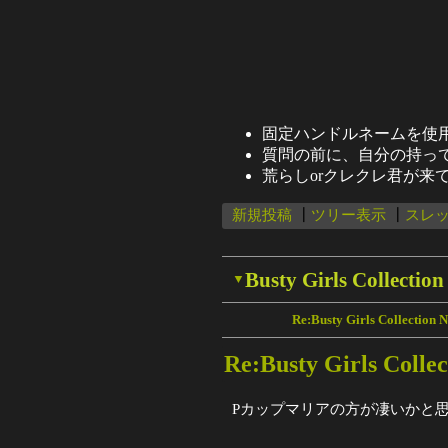
固定ハンドルネームを使
質問の前に、自分の持っ
荒らしorクレクレ君が
新規投稿
┃
ツリー表示
┃
スレ
Busty Girls Coll
▼
Re:Busty Girls Collec
Re:Busty Girls Co
Pカップマリアの方が凄いかと