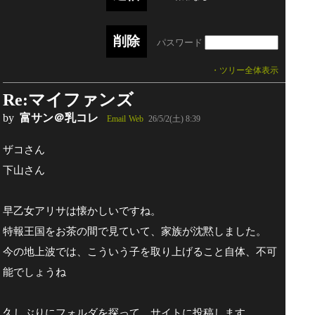
パスワード
・ツリー全体表示
Re:マイファンズ
by
富サン＠乳コレ
Email
Web
26/5/2(土) 8:39
ザコさん
下山さん
早乙女アリサは懐かしいですね。
特報王国をお茶の間で見ていて、家族が沈黙しました。
今の地上波では、こういう子を取り上げること自体、不可
能でしょうね
久しぶりにフォルダを探って、サイトに投稿します。