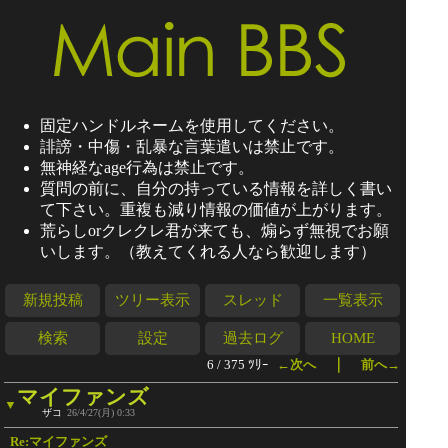
固定ハンドルネームを使用してください。
誹謗・中傷・乱暴な言葉遣いは禁止です。
無神経なage行為は禁止です。
質問の前に、自分の持っている情報を詳しく書い
て下さい。重複も減り情報の価値が上がります。
荒らしorクレクレ君が来ても、煽らず無視でお願
いします。（教えてくれる人なら歓迎します）
新規投稿
ツリー表示
スレッド
一覧表示
検索
設定
過去ログ
HOME
｜
6 / 375 ﾂﾘｰ
←次へ
前へ→
マイファンズ
▼
ザコ
26/4/27(月) 0:33
Re:マイファンズ