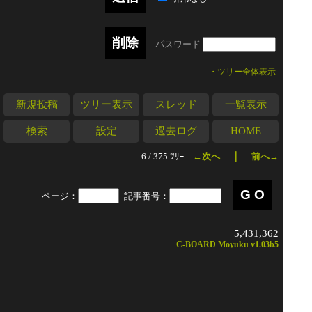
パスワード
・ツリー全体表示
新規投稿
ツリー表示
スレッド
一覧表示
検索
設定
過去ログ
HOME
｜
6 / 375 ﾂﾘｰ
←次へ
前へ→
ページ：
記事番号：
5,431,362
C-BOARD Moyuku v1.03b5
禁止事項
誹謗・中傷・乱暴な言葉遣い