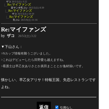
ザコ
26/5/2(土) 3:22
Re:マイファンズ
富サン＠乳コレ
26/5/2(土) 8:39
Re:マイファンズ
ザコ
26/5/2(土) 19:19
Re:マイファンズ
乳コレ
26/5/9(土) 11:16
Re:マイファンズ
by
ザコ
26/5/2(土) 3:22
▼下山さん：
>Nカップ情報有難うございました。
>これはデビューしたら田野憂も越えますね。
>看護士は早乙女ありさとか真田まこととか逸材揃いです。
懐かしい、早乙女アリサ！特報王国、失恋レストランです
よね。
引用なし