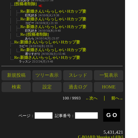
巨乳好き
24/10/6(日) 17:16
[投稿者削除]
≪
Re:新婚さんいらっしゃい Hカップ妻
巨乳好き
24/10/8(火) 9:38
Re:新婚さんいらっしゃい Hカップ妻
コビー
24/10/8(火) 21:10
Re:新婚さんいらっしゃい Hカップ妻
巨乳好き
24/10/10(木) 9:40
Re:[投稿者削除]
あらら
24/10/14(月) 21:07
Re:新婚さんいらっしゃい Hカップ妻
コビー
24/10/16(水) 19:31
Re:新婚さんいらっしゃい Hカップ妻
通りすがり
24/10/26(土) 15:46
Re:新婚さんいらっしゃい Hカップ妻
ラッスン
25/2/24(月) 9:48
新規投稿
ツリー表示
スレッド
一覧表示
検索
設定
過去ログ
HOME
｜
100 / 9993
←次へ
前へ→
ページ：
記事番号：
5,431,421
C-BOARD Moyuku v1.03b5