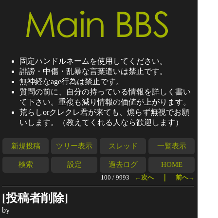
固定ハンドルネームを使用してください。
誹謗・中傷・乱暴な言葉遣いは禁止です。
無神経なage行為は禁止です。
質問の前に、自分の持っている情報を詳しく書い
て下さい。重複も減り情報の価値が上がります。
荒らしorクレクレ君が来ても、煽らず無視でお願
いします。（教えてくれる人なら歓迎します）
新規投稿
ツリー表示
スレッド
一覧表示
検索
設定
過去ログ
HOME
｜
100 / 9993
←次へ
前へ→
[投稿者削除]
by